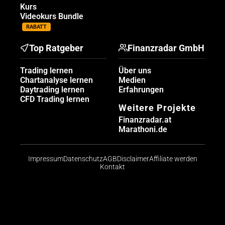
Kurs
Videokurs Bundle
RABATT
Top Ratgeber
Finanzradar GmbH
Trading lernen
Über uns
Chartanalyse lernen
Medien
Daytrading lernen
Erfahrungen
CFD Trading lernen
Weitere Projekte
Finanzradar.at
Marathoni.de
Impressum
Datenschutz
AGB
Disclaimer
Affiliate werden
Kontakt
Risikohinweis: CFDs sind komplexe Instrumente und
bergen aufgrund der Hebelwirkung ein hohes Risiko,
schnell Geld zu verlieren. Die große Mehrheit der
Konten von Kleinanlegern verliert beim Handel mit