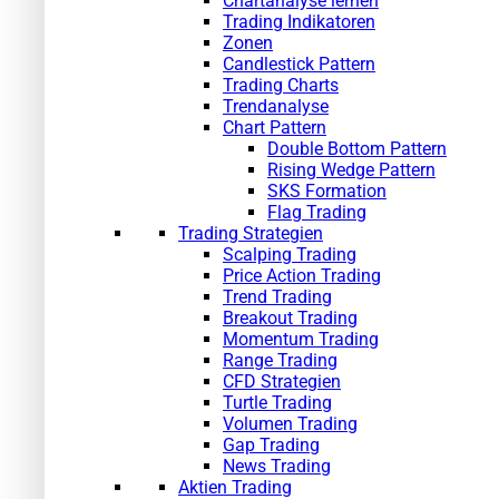
Chartanalyse lernen
Trading Indikatoren
Zonen
Candlestick Pattern
Trading Charts
Trendanalyse
Chart Pattern
Double Bottom Pattern
Rising Wedge Pattern
SKS Formation
Flag Trading
Trading Strategien
Scalping Trading
Price Action Trading
Trend Trading
Breakout Trading
Momentum Trading
Range Trading
CFD Strategien
Turtle Trading
Volumen Trading
Gap Trading
News Trading
Aktien Trading