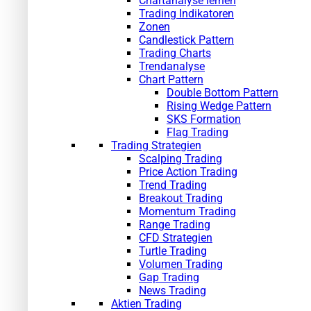
Chartanalyse lernen
Trading Indikatoren
Zonen
Candlestick Pattern
Trading Charts
Trendanalyse
Chart Pattern
Double Bottom Pattern
Rising Wedge Pattern
SKS Formation
Flag Trading
Trading Strategien
Scalping Trading
Price Action Trading
Trend Trading
Breakout Trading
Momentum Trading
Range Trading
CFD Strategien
Turtle Trading
Volumen Trading
Gap Trading
News Trading
Aktien Trading