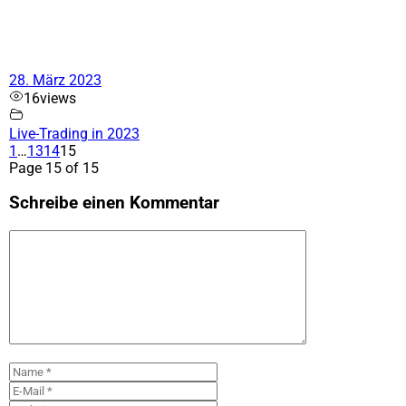
28. März 2023
16
views
Live-Trading in 2023
1
…
13
14
15
Page 15 of 15
Schreibe einen Kommentar
Kommentar
Name
E-
Mail
Website