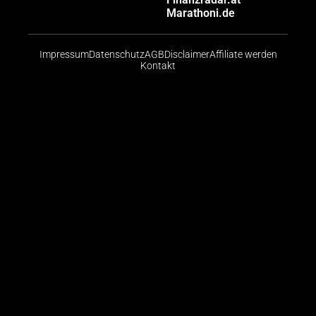
Marathoni.de
Impressum
Datenschutz
AGB
Disclaimer
Affiliate werden
Kontakt
Risikohinweis: CFDs sind komplexe Instrumente und
bergen aufgrund der Hebelwirkung ein hohes Risiko,
schnell Geld zu verlieren. Die große Mehrheit der
Konten von Kleinanlegern verliert beim Handel mit
CFDs Geld. Sie sollten abwägen, ob Sie die
Funktionsweise von CFDs verstehen und ob Sie es
sich leisten können, das hohe Risiko einzugehen, ihr
Geld zu verlieren.
© 2026 Finanzradar.de