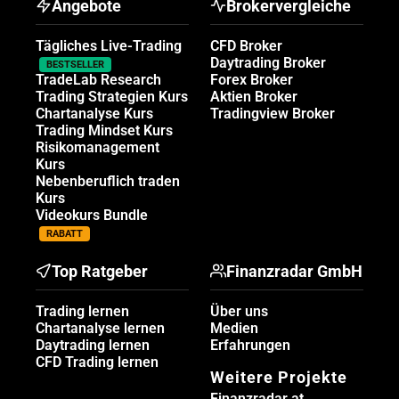
Angebote
Brokervergleiche
Tägliches Live-Trading
CFD Broker
Daytrading Broker
BESTSELLER
TradeLab Research
Forex Broker
Trading Strategien Kurs
Aktien Broker
Chartanalyse Kurs
Tradingview Broker
Trading Mindset Kurs
Risikomanagement
Kurs
Nebenberuflich traden
Kurs
Videokurs Bundle
RABATT
Top Ratgeber
Finanzradar GmbH
Trading lernen
Über uns
Chartanalyse lernen
Medien
Daytrading lernen
Erfahrungen
CFD Trading lernen
Weitere Projekte
Finanzradar.at