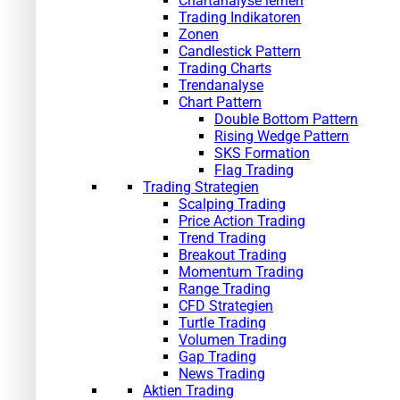
Chartanalyse lernen
Trading Indikatoren
Zonen
Candlestick Pattern
Trading Charts
Trendanalyse
Chart Pattern
Double Bottom Pattern
Rising Wedge Pattern
SKS Formation
Flag Trading
Trading Strategien
Scalping Trading
Price Action Trading
Trend Trading
Breakout Trading
Momentum Trading
Range Trading
CFD Strategien
Turtle Trading
Volumen Trading
Gap Trading
News Trading
Aktien Trading