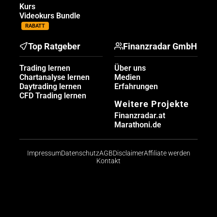
Kurs
Videokurs Bundle
RABATT
Top Ratgeber
Finanzradar GmbH
Trading lernen
Über uns
Chartanalyse lernen
Medien
Daytrading lernen
Erfahrungen
CFD Trading lernen
Weitere Projekte
Finanzradar.at
Marathoni.de
Impressum
Datenschutz
AGB
Disclaimer
Affiliate werden
Kontakt
Risikohinweis: CFDs sind komplexe Instrumente und
bergen aufgrund der Hebelwirkung ein hohes Risiko,
schnell Geld zu verlieren. Die große Mehrheit der
Konten von Kleinanlegern verliert beim Handel mit