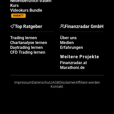
Nebenberuflich traden
Kurs
Videokurs Bundle
RABATT
Top Ratgeber
Finanzradar GmbH
Trading lernen
Über uns
Chartanalyse lernen
Medien
Daytrading lernen
Erfahrungen
CFD Trading lernen
Weitere Projekte
Finanzradar.at
Marathoni.de
Impressum
Datenschutz
AGB
Disclaimer
Affiliate werden
Kontakt
Risikohinweis: CFDs sind komplexe Instrumente und
bergen aufgrund der Hebelwirkung ein hohes Risiko,
schnell Geld zu verlieren. Die große Mehrheit der