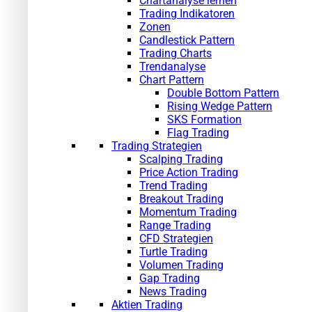
Chartanalyse lernen
Trading Indikatoren
Zonen
Candlestick Pattern
Trading Charts
Trendanalyse
Chart Pattern
Double Bottom Pattern
Rising Wedge Pattern
SKS Formation
Flag Trading
Trading Strategien
Scalping Trading
Price Action Trading
Trend Trading
Breakout Trading
Momentum Trading
Range Trading
CFD Strategien
Turtle Trading
Volumen Trading
Gap Trading
News Trading
Aktien Trading