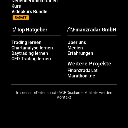
Nebenberuflich traden
Kurs
Videokurs Bundle
RABATT
Top Ratgeber
Finanzradar GmbH
Trading lernen
Über uns
Chartanalyse lernen
Medien
Daytrading lernen
Erfahrungen
CFD Trading lernen
Weitere Projekte
Finanzradar.at
Marathoni.de
Impressum
Datenschutz
AGB
Disclaimer
Affiliate werden
Kontakt
Risikohinweis: CFDs sind komplexe Instrumente und
bergen aufgrund der Hebelwirkung ein hohes Risiko,
schnell Geld zu verlieren. Die große Mehrheit der