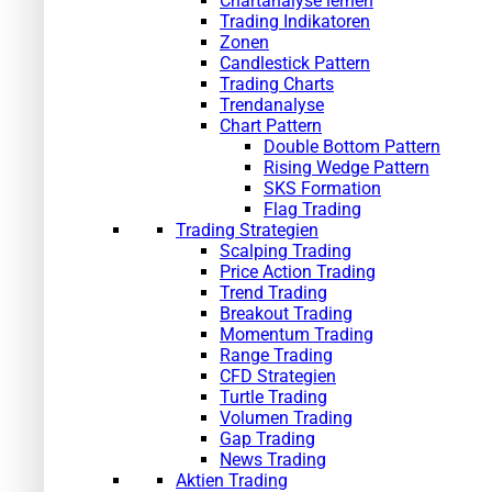
Chartanalyse lernen
Trading Indikatoren
Zonen
Candlestick Pattern
Trading Charts
Trendanalyse
Chart Pattern
Double Bottom Pattern
Rising Wedge Pattern
SKS Formation
Flag Trading
Trading Strategien
Scalping Trading
Price Action Trading
Trend Trading
Breakout Trading
Momentum Trading
Range Trading
CFD Strategien
Turtle Trading
Volumen Trading
Gap Trading
News Trading
Aktien Trading