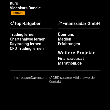
Kurs
Videokurs Bundle
RABATT
Top Ratgeber
Finanzradar GmbH
Trading lernen
Über uns
Chartanalyse lernen
Medien
Daytrading lernen
Erfahrungen
CFD Trading lernen
Weitere Projekte
Finanzradar.at
Marathoni.de
Impressum
Datenschutz
AGB
Disclaimer
Affiliate werden
Kontakt
Risikohinweis: CFDs sind komplexe Instrumente und
bergen aufgrund der Hebelwirkung ein hohes Risiko,
schnell Geld zu verlieren. Die große Mehrheit der
Konten von Kleinanlegern verliert beim Handel mit