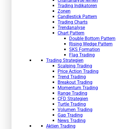
Chartanalyse lernen
Trading Indikatoren
Zonen
Candlestick Pattern
Trading Charts
Trendanalyse
Chart Pattern
Double Bottom Pattern
Rising Wedge Pattern
SKS Formation
Flag Trading
Trading Strategien
Scalping Trading
Price Action Trading
Trend Trading
Breakout Trading
Momentum Trading
Range Trading
CFD Strategien
Turtle Trading
Volumen Trading
Gap Trading
News Trading
Aktien Trading