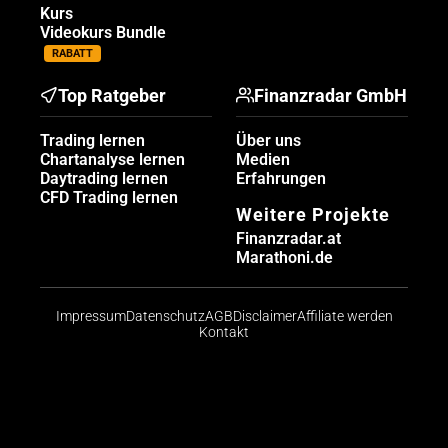
Kurs
Videokurs Bundle
RABATT
Top Ratgeber
Finanzradar GmbH
Trading lernen
Über uns
Chartanalyse lernen
Medien
Daytrading lernen
Erfahrungen
CFD Trading lernen
Weitere Projekte
Finanzradar.at
Marathoni.de
Impressum
Datenschutz
AGB
Disclaimer
Affiliate werden
Kontakt
Risikohinweis: CFDs sind komplexe Instrumente und
bergen aufgrund der Hebelwirkung ein hohes Risiko,
schnell Geld zu verlieren. Die große Mehrheit der
Konten von Kleinanlegern verliert beim Handel mit