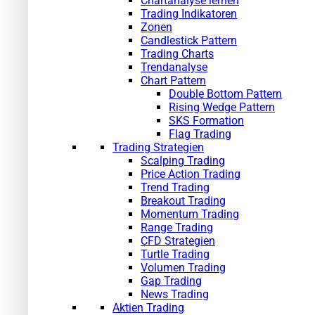
Chartanalyse lernen
Trading Indikatoren
Zonen
Candlestick Pattern
Trading Charts
Trendanalyse
Chart Pattern
Double Bottom Pattern
Rising Wedge Pattern
SKS Formation
Flag Trading
Trading Strategien
Scalping Trading
Price Action Trading
Trend Trading
Breakout Trading
Momentum Trading
Range Trading
CFD Strategien
Turtle Trading
Volumen Trading
Gap Trading
News Trading
Aktien Trading