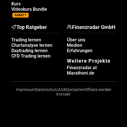
Kurs
Videokurs Bundle
RABATT
Top Ratgeber
Finanzradar GmbH
Trading lernen
Über uns
Chartanalyse lernen
Medien
Daytrading lernen
Erfahrungen
CFD Trading lernen
Weitere Projekte
Finanzradar.at
Marathoni.de
Impressum
Datenschutz
AGB
Disclaimer
Affiliate werden
Kontakt
Risikohinweis: CFDs sind komplexe Instrumente und
bergen aufgrund der Hebelwirkung ein hohes Risiko,
schnell Geld zu verlieren. Die große Mehrheit der
Konten von Kleinanlegern verliert beim Handel mit