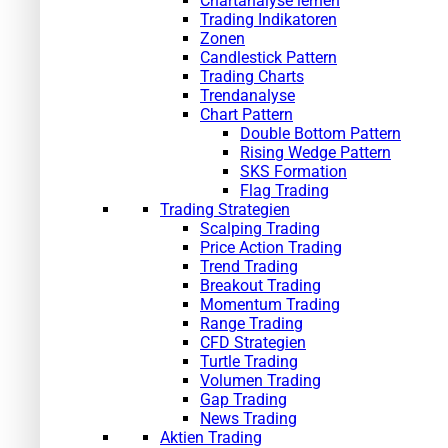
Chartanalyse lernen
Trading Indikatoren
Zonen
Candlestick Pattern
Trading Charts
Trendanalyse
Chart Pattern
Double Bottom Pattern
Rising Wedge Pattern
SKS Formation
Flag Trading
Trading Strategien
Scalping Trading
Price Action Trading
Trend Trading
Breakout Trading
Momentum Trading
Range Trading
CFD Strategien
Turtle Trading
Volumen Trading
Gap Trading
News Trading
Aktien Trading