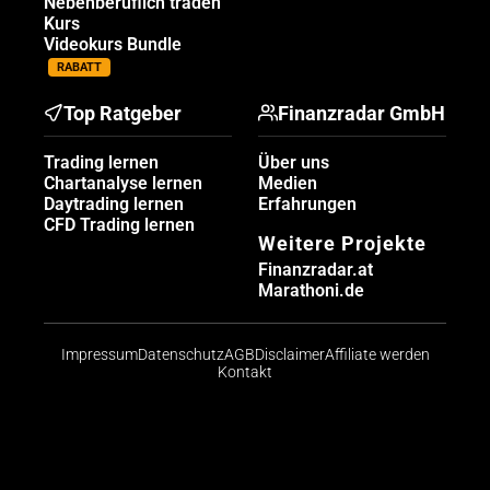
Nebenberuflich traden
Kurs
Videokurs Bundle
RABATT
Top Ratgeber
Finanzradar GmbH
Trading lernen
Über uns
Chartanalyse lernen
Medien
Daytrading lernen
Erfahrungen
CFD Trading lernen
Weitere Projekte
Finanzradar.at
Marathoni.de
Impressum
Datenschutz
AGB
Disclaimer
Affiliate werden
Kontakt
Risikohinweis: CFDs sind komplexe Instrumente und
bergen aufgrund der Hebelwirkung ein hohes Risiko,
schnell Geld zu verlieren. Die große Mehrheit der