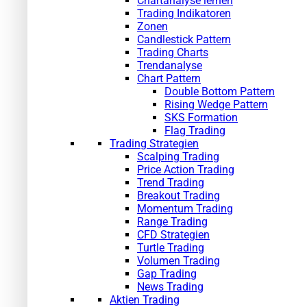
Chartanalyse lernen
Trading Indikatoren
Zonen
Candlestick Pattern
Trading Charts
Trendanalyse
Chart Pattern
Double Bottom Pattern
Rising Wedge Pattern
SKS Formation
Flag Trading
Trading Strategien
Scalping Trading
Price Action Trading
Trend Trading
Breakout Trading
Momentum Trading
Range Trading
CFD Strategien
Turtle Trading
Volumen Trading
Gap Trading
News Trading
Aktien Trading