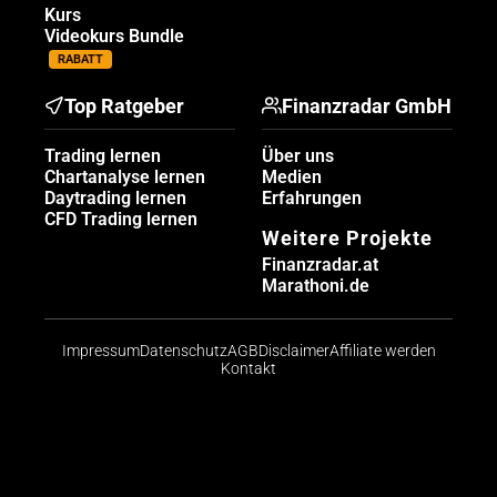
Kurs
Videokurs Bundle
RABATT
Top Ratgeber
Finanzradar GmbH
Trading lernen
Über uns
Chartanalyse lernen
Medien
Daytrading lernen
Erfahrungen
CFD Trading lernen
Weitere Projekte
Finanzradar.at
Marathoni.de
Impressum
Datenschutz
AGB
Disclaimer
Affiliate werden
Kontakt
Risikohinweis: CFDs sind komplexe Instrumente und
bergen aufgrund der Hebelwirkung ein hohes Risiko,
schnell Geld zu verlieren. Die große Mehrheit der
Konten von Kleinanlegern verliert beim Handel mit