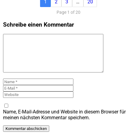
1
2
3
…
20
Page 1 of 20
Schreibe einen Kommentar
Kommentar
Name
E-
Mail
Website
Name, E-Mail-Adresse und Website in diesem Browser für
meinen nächsten Kommentar speichern.