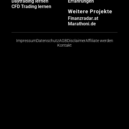
Daytrading lernen
Erfahrungen
CFD Trading lernen
Weitere Projekte
Finanzradar.at
Marathoni.de
Impressum
Datenschutz
AGB
Disclaimer
Affiliate werden
Kontakt
Risikohinweis: CFDs sind komplexe Instrumente und
bergen aufgrund der Hebelwirkung ein hohes Risiko,
schnell Geld zu verlieren. Die große Mehrheit der
Konten von Kleinanlegern verliert beim Handel mit
CFDs Geld. Sie sollten abwägen, ob Sie die
Funktionsweise von CFDs verstehen und ob Sie es
sich leisten können, das hohe Risiko einzugehen, ihr
Geld zu verlieren.
© 2026 Finanzradar.de