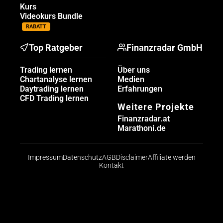
Kurs
Videokurs Bundle
RABATT
Top Ratgeber
Finanzradar GmbH
Trading lernen
Über uns
Chartanalyse lernen
Medien
Daytrading lernen
Erfahrungen
CFD Trading lernen
Weitere Projekte
Finanzradar.at
Marathoni.de
Impressum
Datenschutz
AGB
Disclaimer
Affiliate werden
Kontakt
Risikohinweis: CFDs sind komplexe Instrumente und
bergen aufgrund der Hebelwirkung ein hohes Risiko,
schnell Geld zu verlieren. Die große Mehrheit der
Konten von Kleinanlegern verliert beim Handel mit