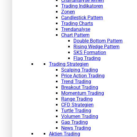
Chartanalyse lernen
Trading Indikatoren
Zonen
Candlestick Pattern
Trading Charts
Trendanalyse
Chart Pattern
Double Bottom Pattern
Rising Wedge Pattern
SKS Formation
Flag Trading
Trading Strategien
Scalping Trading
Price Action Trading
Trend Trading
Breakout Trading
Momentum Trading
Range Trading
CFD Strategien
Turtle Trading
Volumen Trading
Gap Trading
News Trading
Aktien Trading