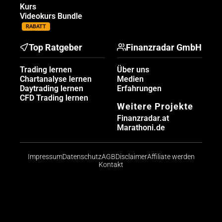
Kurs
Videokurs Bundle
RABATT
Top Ratgeber
Finanzradar GmbH
Trading lernen
Über uns
Chartanalyse lernen
Medien
Daytrading lernen
Erfahrungen
CFD Trading lernen
Weitere Projekte
Finanzradar.at
Marathoni.de
Impressum
Datenschutz
AGB
Disclaimer
Affiliate werden
Kontakt
Risikohinweis: CFDs sind komplexe Instrumente und
bergen aufgrund der Hebelwirkung ein hohes Risiko,
schnell Geld zu verlieren. Die große Mehrheit der
Konten von Kleinanlegern verliert beim Handel mit