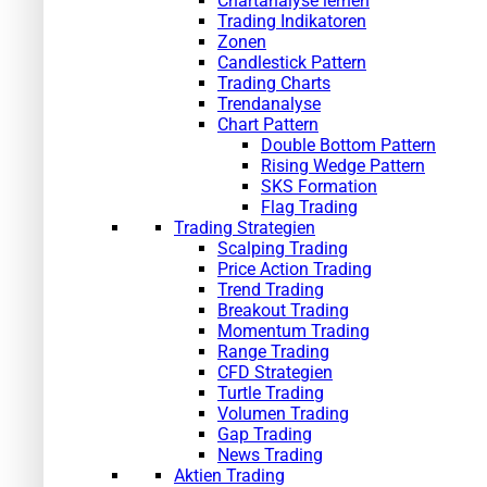
Chartanalyse lernen
Trading Indikatoren
Zonen
Candlestick Pattern
Trading Charts
Trendanalyse
Chart Pattern
Double Bottom Pattern
Rising Wedge Pattern
SKS Formation
Flag Trading
Trading Strategien
Scalping Trading
Price Action Trading
Trend Trading
Breakout Trading
Momentum Trading
Range Trading
CFD Strategien
Turtle Trading
Volumen Trading
Gap Trading
News Trading
Aktien Trading