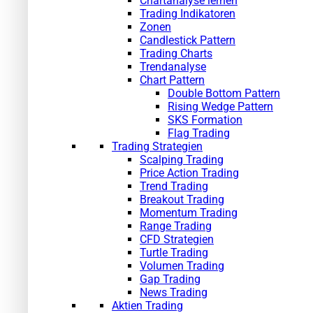
Chartanalyse lernen
Trading Indikatoren
Zonen
Candlestick Pattern
Trading Charts
Trendanalyse
Chart Pattern
Double Bottom Pattern
Rising Wedge Pattern
SKS Formation
Flag Trading
Trading Strategien
Scalping Trading
Price Action Trading
Trend Trading
Breakout Trading
Momentum Trading
Range Trading
CFD Strategien
Turtle Trading
Volumen Trading
Gap Trading
News Trading
Aktien Trading