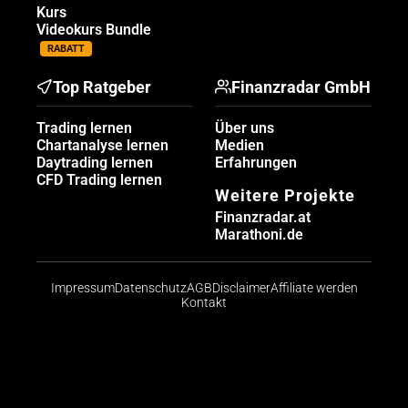
Kurs
Videokurs Bundle
RABATT
Top Ratgeber
Finanzradar GmbH
Trading lernen
Über uns
Chartanalyse lernen
Medien
Daytrading lernen
Erfahrungen
CFD Trading lernen
Weitere Projekte
Finanzradar.at
Marathoni.de
Impressum
Datenschutz
AGB
Disclaimer
Affiliate werden
Kontakt
Risikohinweis: CFDs sind komplexe Instrumente und
bergen aufgrund der Hebelwirkung ein hohes Risiko,
schnell Geld zu verlieren. Die große Mehrheit der
Konten von Kleinanlegern verliert beim Handel mit