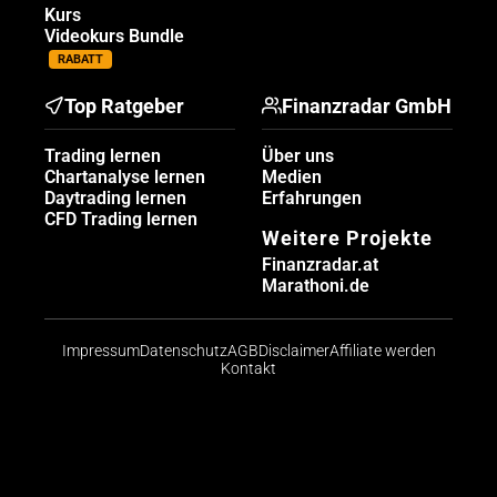
Kurs
Videokurs Bundle
RABATT
Top Ratgeber
Finanzradar GmbH
Trading lernen
Über uns
Chartanalyse lernen
Medien
Daytrading lernen
Erfahrungen
CFD Trading lernen
Weitere Projekte
Finanzradar.at
Marathoni.de
Impressum
Datenschutz
AGB
Disclaimer
Affiliate werden
Kontakt
Risikohinweis: CFDs sind komplexe Instrumente und
bergen aufgrund der Hebelwirkung ein hohes Risiko,
schnell Geld zu verlieren. Die große Mehrheit der
Konten von Kleinanlegern verliert beim Handel mit