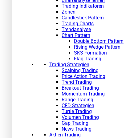
Chartanalyse lernen
Trading Indikatoren
Zonen
Candlestick Pattern
Trading Charts
Trendanalyse
Chart Pattern
Double Bottom Pattern
Rising Wedge Pattern
SKS Formation
Flag Trading
Trading Strategien
Scalping Trading
Price Action Trading
Trend Trading
Breakout Trading
Momentum Trading
Range Trading
CFD Strategien
Turtle Trading
Volumen Trading
Gap Trading
News Trading
Aktien Trading