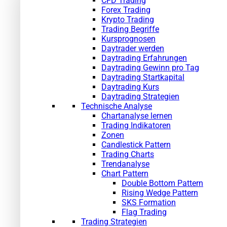
CFD Trading
Forex Trading
Krypto Trading
Trading Begriffe
Kursprognosen
Daytrader werden
Daytrading Erfahrungen
Daytrading Gewinn pro Tag
Daytrading Startkapital
Daytrading Kurs
Daytrading Strategien
Technische Analyse
Chartanalyse lernen
Trading Indikatoren
Zonen
Candlestick Pattern
Trading Charts
Trendanalyse
Chart Pattern
Double Bottom Pattern
Rising Wedge Pattern
SKS Formation
Flag Trading
Trading Strategien