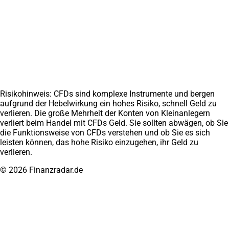
Trading lernen
Über uns
Chartanalyse lernen
Medien
Daytrading lernen
Erfahrungen
CFD Trading lernen
Weitere Projekte
Finanzradar.at
Marathoni.de
Impressum
Datenschutz
AGB
Disclaimer
Affiliate werden
Kontakt
Risikohinweis: CFDs sind komplexe Instrumente und bergen
aufgrund der Hebelwirkung ein hohes Risiko, schnell Geld zu
verlieren. Die große Mehrheit der Konten von Kleinanlegern
verliert beim Handel mit CFDs Geld. Sie sollten abwägen, ob Sie
die Funktionsweise von CFDs verstehen und ob Sie es sich
leisten können, das hohe Risiko einzugehen, ihr Geld zu
verlieren.
© 2026 Finanzradar.de