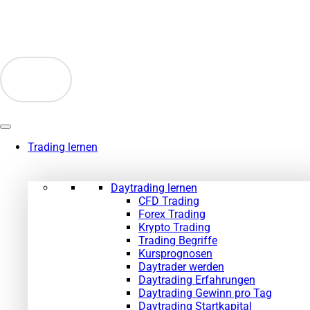
Zum
Inhalt
springen
Trading lernen
Daytrading lernen
CFD Trading
Forex Trading
Krypto Trading
Trading Begriffe
Kursprognosen
Daytrader werden
Daytrading Erfahrungen
Daytrading Gewinn pro Tag
Daytrading Startkapital