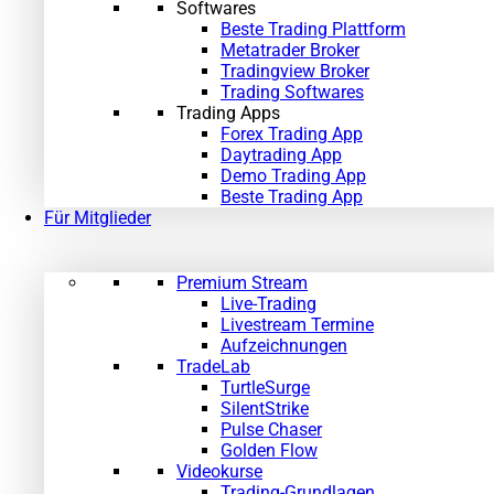
Softwares
Beste Trading Plattform
Metatrader Broker
Tradingview Broker
Trading Softwares
Trading Apps
Forex Trading App
Daytrading App
Demo Trading App
Beste Trading App
Für Mitglieder
Premium Stream
Live-Trading
Livestream Termine
Aufzeichnungen
TradeLab
TurtleSurge
SilentStrike
Pulse Chaser
Golden Flow
Videokurse
Trading-Grundlagen