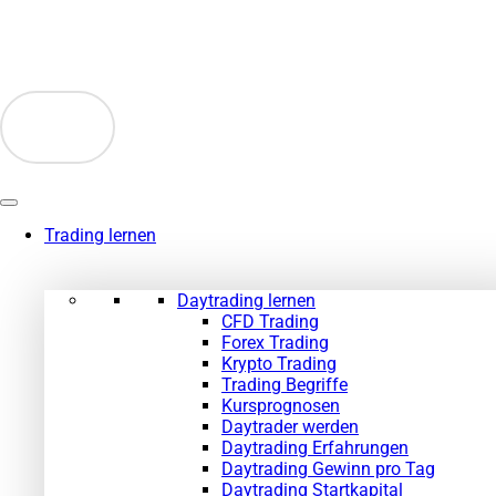
Zum
Inhalt
springen
Trading lernen
Daytrading lernen
CFD Trading
Forex Trading
Krypto Trading
Trading Begriffe
Kursprognosen
Daytrader werden
Daytrading Erfahrungen
Daytrading Gewinn pro Tag
Daytrading Startkapital