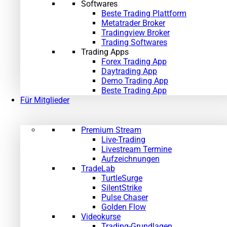
Softwares
Beste Trading Plattform
Metatrader Broker
Tradingview Broker
Trading Softwares
Trading Apps
Forex Trading App
Daytrading App
Demo Trading App
Beste Trading App
Für Mitglieder
Premium Stream
Live-Trading
Livestream Termine
Aufzeichnungen
TradeLab
TurtleSurge
SilentStrike
Pulse Chaser
Golden Flow
Videokurse
Trading-Grundlagen