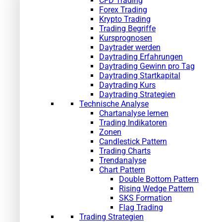
CFD Trading
Forex Trading
Krypto Trading
Trading Begriffe
Kursprognosen
Daytrader werden
Daytrading Erfahrungen
Daytrading Gewinn pro Tag
Daytrading Startkapital
Daytrading Kurs
Daytrading Strategien
Technische Analyse
Chartanalyse lernen
Trading Indikatoren
Zonen
Candlestick Pattern
Trading Charts
Trendanalyse
Chart Pattern
Double Bottom Pattern
Rising Wedge Pattern
SKS Formation
Flag Trading
Trading Strategien