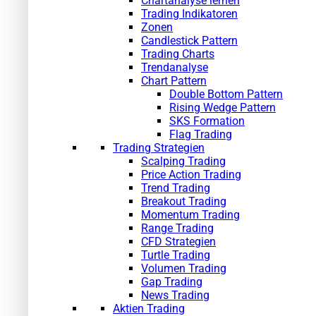
Chartanalyse lernen
Trading Indikatoren
Zonen
Candlestick Pattern
Trading Charts
Trendanalyse
Chart Pattern
Double Bottom Pattern
Rising Wedge Pattern
SKS Formation
Flag Trading
Trading Strategien
Scalping Trading
Price Action Trading
Trend Trading
Breakout Trading
Momentum Trading
Range Trading
CFD Strategien
Turtle Trading
Volumen Trading
Gap Trading
News Trading
Aktien Trading