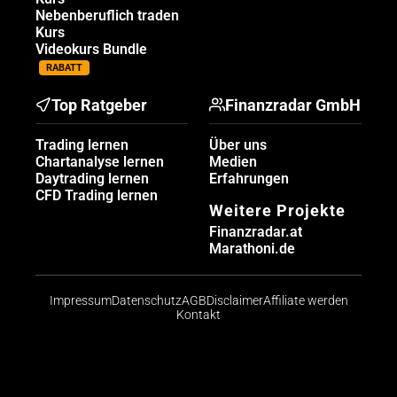
Nebenberuflich traden
Kurs
Videokurs Bundle
RABATT
Top Ratgeber
Finanzradar GmbH
Trading lernen
Über uns
Chartanalyse lernen
Medien
Daytrading lernen
Erfahrungen
CFD Trading lernen
Weitere Projekte
Finanzradar.at
Marathoni.de
Impressum
Datenschutz
AGB
Disclaimer
Affiliate werden
Kontakt
Risikohinweis: CFDs sind komplexe Instrumente und
bergen aufgrund der Hebelwirkung ein hohes Risiko,
schnell Geld zu verlieren. Die große Mehrheit der