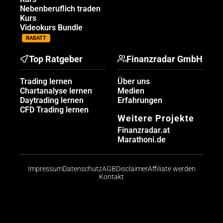
Nebenberuflich traden
Kurs
Videokurs Bundle
RABATT
Top Ratgeber
Finanzradar GmbH
Trading lernen
Über uns
Chartanalyse lernen
Medien
Daytrading lernen
Erfahrungen
CFD Trading lernen
Weitere Projekte
Finanzradar.at
Marathoni.de
Impressum
Datenschutz
AGB
Disclaimer
Affiliate werden
Kontakt
Risikohinweis: CFDs sind komplexe Instrumente und
bergen aufgrund der Hebelwirkung ein hohes Risiko,
schnell Geld zu verlieren. Die große Mehrheit der