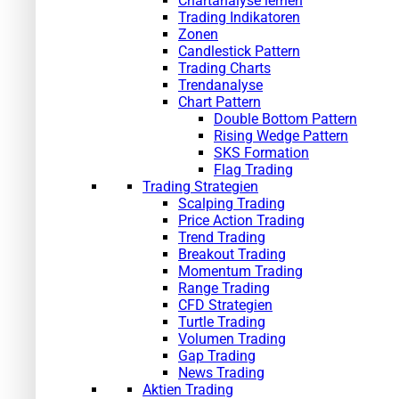
Chartanalyse lernen
Trading Indikatoren
Zonen
Candlestick Pattern
Trading Charts
Trendanalyse
Chart Pattern
Double Bottom Pattern
Rising Wedge Pattern
SKS Formation
Flag Trading
Trading Strategien
Scalping Trading
Price Action Trading
Trend Trading
Breakout Trading
Momentum Trading
Range Trading
CFD Strategien
Turtle Trading
Volumen Trading
Gap Trading
News Trading
Aktien Trading