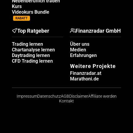
Nebenberuflich traden
Kurs
Videokurs Bundle
RABATT
Top Ratgeber
Finanzradar GmbH
Trading lernen
Über uns
Chartanalyse lernen
Medien
Daytrading lernen
Erfahrungen
CFD Trading lernen
Weitere Projekte
Finanzradar.at
Marathoni.de
Impressum
Datenschutz
AGB
Disclaimer
Affiliate werden
Kontakt
Risikohinweis: CFDs sind komplexe Instrumente und
bergen aufgrund der Hebelwirkung ein hohes Risiko,
schnell Geld zu verlieren. Die große Mehrheit der