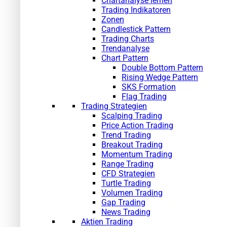
Chartanalyse lernen
Trading Indikatoren
Zonen
Candlestick Pattern
Trading Charts
Trendanalyse
Chart Pattern
Double Bottom Pattern
Rising Wedge Pattern
SKS Formation
Flag Trading
Trading Strategien
Scalping Trading
Price Action Trading
Trend Trading
Breakout Trading
Momentum Trading
Range Trading
CFD Strategien
Turtle Trading
Volumen Trading
Gap Trading
News Trading
Aktien Trading