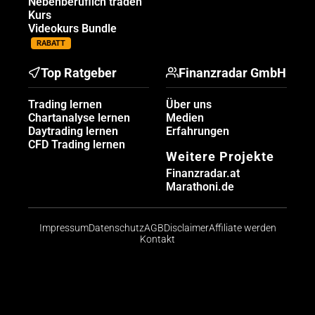
Nebenberuflich traden
Kurs
Videokurs Bundle
RABATT
Top Ratgeber
Finanzradar GmbH
Trading lernen
Über uns
Chartanalyse lernen
Medien
Daytrading lernen
Erfahrungen
CFD Trading lernen
Weitere Projekte
Finanzradar.at
Marathoni.de
Impressum
Datenschutz
AGB
Disclaimer
Affiliate werden
Kontakt
Risikohinweis: CFDs sind komplexe Instrumente und
bergen aufgrund der Hebelwirkung ein hohes Risiko,
schnell Geld zu verlieren. Die große Mehrheit der