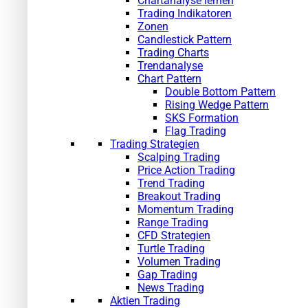
Chartanalyse lernen
Trading Indikatoren
Zonen
Candlestick Pattern
Trading Charts
Trendanalyse
Chart Pattern
Double Bottom Pattern
Rising Wedge Pattern
SKS Formation
Flag Trading
Trading Strategien
Scalping Trading
Price Action Trading
Trend Trading
Breakout Trading
Momentum Trading
Range Trading
CFD Strategien
Turtle Trading
Volumen Trading
Gap Trading
News Trading
Aktien Trading