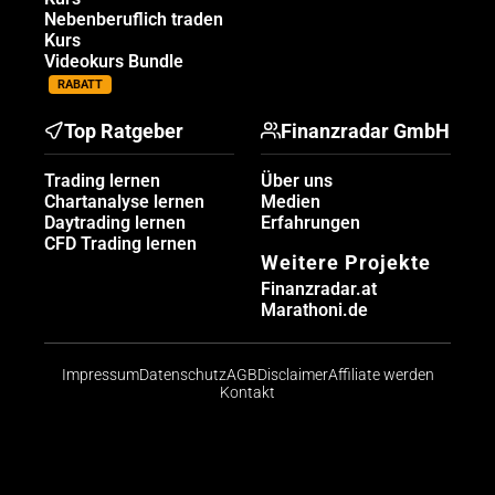
Nebenberuflich traden
Kurs
Videokurs Bundle
RABATT
Top Ratgeber
Finanzradar GmbH
Trading lernen
Über uns
Chartanalyse lernen
Medien
Daytrading lernen
Erfahrungen
CFD Trading lernen
Weitere Projekte
Finanzradar.at
Marathoni.de
Impressum
Datenschutz
AGB
Disclaimer
Affiliate werden
Kontakt
Risikohinweis: CFDs sind komplexe Instrumente und
bergen aufgrund der Hebelwirkung ein hohes Risiko,
schnell Geld zu verlieren. Die große Mehrheit der