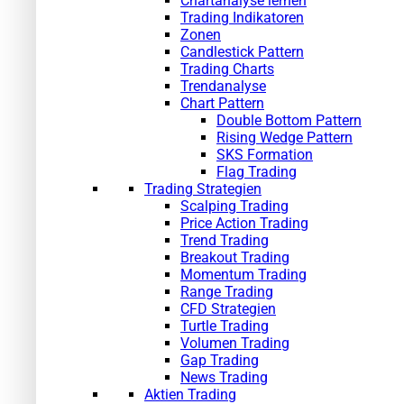
Chartanalyse lernen
Trading Indikatoren
Zonen
Candlestick Pattern
Trading Charts
Trendanalyse
Chart Pattern
Double Bottom Pattern
Rising Wedge Pattern
SKS Formation
Flag Trading
Trading Strategien
Scalping Trading
Price Action Trading
Trend Trading
Breakout Trading
Momentum Trading
Range Trading
CFD Strategien
Turtle Trading
Volumen Trading
Gap Trading
News Trading
Aktien Trading