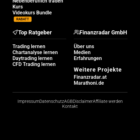
Nebenberuflich traden
Kurs
Videokurs Bundle
RABATT
Top Ratgeber
Finanzradar GmbH
Trading lernen
Über uns
Chartanalyse lernen
Medien
Daytrading lernen
Erfahrungen
CFD Trading lernen
Weitere Projekte
Finanzradar.at
Marathoni.de
Impressum
Datenschutz
AGB
Disclaimer
Affiliate werden
Kontakt
Risikohinweis: CFDs sind komplexe Instrumente und
bergen aufgrund der Hebelwirkung ein hohes Risiko,
schnell Geld zu verlieren. Die große Mehrheit der