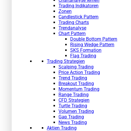
Chartanalyse lernen
Trading Indikatoren
Zonen
Candlestick Pattern
Trading Charts
Trendanalyse
Chart Pattern
Double Bottom Pattern
Rising Wedge Pattern
SKS Formation
Flag Trading
Trading Strategien
Scalping Trading
Price Action Trading
Trend Trading
Breakout Trading
Momentum Trading
Range Trading
CFD Strategien
Turtle Trading
Volumen Trading
Gap Trading
News Trading
Aktien Trading