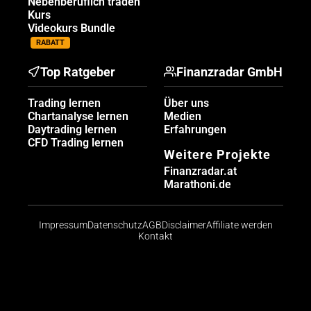
Nebenberuflich traden
Kurs
Videokurs Bundle
RABATT
Top Ratgeber
Finanzradar GmbH
Trading lernen
Über uns
Chartanalyse lernen
Medien
Daytrading lernen
Erfahrungen
CFD Trading lernen
Weitere Projekte
Finanzradar.at
Marathoni.de
Impressum
Datenschutz
AGB
Disclaimer
Affiliate werden
Kontakt
Risikohinweis: CFDs sind komplexe Instrumente und
bergen aufgrund der Hebelwirkung ein hohes Risiko,
schnell Geld zu verlieren. Die große Mehrheit der