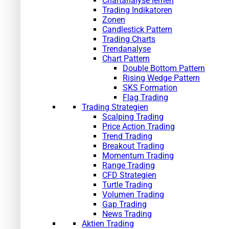
Chartanalyse lernen
Trading Indikatoren
Zonen
Candlestick Pattern
Trading Charts
Trendanalyse
Chart Pattern
Double Bottom Pattern
Rising Wedge Pattern
SKS Formation
Flag Trading
Trading Strategien
Scalping Trading
Price Action Trading
Trend Trading
Breakout Trading
Momentum Trading
Range Trading
CFD Strategien
Turtle Trading
Volumen Trading
Gap Trading
News Trading
Aktien Trading