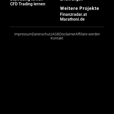
CFD Trading lernen
Weitere Projekte
Finanzradar.at
Marathoni.de
Impressum
Datenschutz
AGB
Disclaimer
Affiliate werden
Kontakt
Risikohinweis: CFDs sind komplexe Instrumente und
bergen aufgrund der Hebelwirkung ein hohes Risiko,
schnell Geld zu verlieren. Die große Mehrheit der
Konten von Kleinanlegern verliert beim Handel mit
CFDs Geld. Sie sollten abwägen, ob Sie die
Funktionsweise von CFDs verstehen und ob Sie es
sich leisten können, das hohe Risiko einzugehen, ihr
Geld zu verlieren.
© 2026 Finanzradar.de