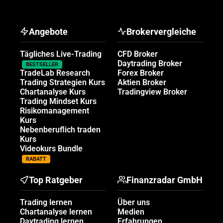
Angebote
Brokervergleiche
Tägliches Live-Trading
CFD Broker
Daytrading Broker
BESTSELLER
TradeLab Research
Forex Broker
Trading Strategien Kurs
Aktien Broker
Chartanalyse Kurs
Tradingview Broker
Trading Mindset Kurs
Risikomanagement
Kurs
Nebenberuflich traden
Kurs
Videokurs Bundle
RABATT
Top Ratgeber
Finanzradar GmbH
Trading lernen
Über uns
Chartanalyse lernen
Medien
Daytrading lernen
Erfahrungen