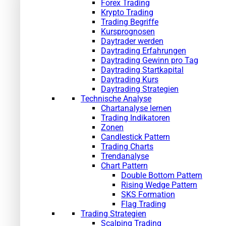
Forex Trading
Krypto Trading
Trading Begriffe
Kursprognosen
Daytrader werden
Daytrading Erfahrungen
Daytrading Gewinn pro Tag
Daytrading Startkapital
Daytrading Kurs
Daytrading Strategien
Technische Analyse
Chartanalyse lernen
Trading Indikatoren
Zonen
Candlestick Pattern
Trading Charts
Trendanalyse
Chart Pattern
Double Bottom Pattern
Rising Wedge Pattern
SKS Formation
Flag Trading
Trading Strategien
Scalping Trading