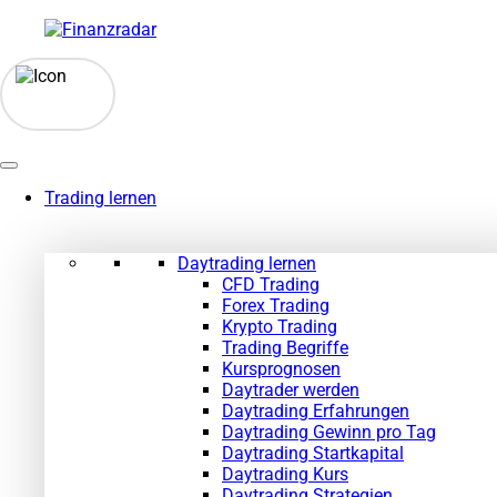
Zum
Inhalt
springen
Trading lernen
Daytrading lernen
CFD Trading
Forex Trading
Krypto Trading
Trading Begriffe
Kursprognosen
Daytrader werden
Daytrading Erfahrungen
Daytrading Gewinn pro Tag
Daytrading Startkapital
Daytrading Kurs
Daytrading Strategien