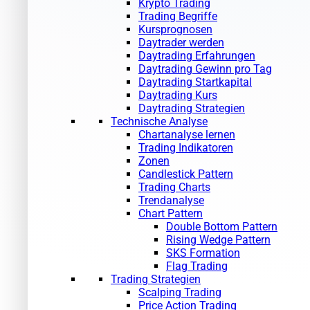
Krypto Trading
Trading Begriffe
Kursprognosen
Daytrader werden
Daytrading Erfahrungen
Daytrading Gewinn pro Tag
Daytrading Startkapital
Daytrading Kurs
Daytrading Strategien
Technische Analyse
Chartanalyse lernen
Trading Indikatoren
Zonen
Candlestick Pattern
Trading Charts
Trendanalyse
Chart Pattern
Double Bottom Pattern
Rising Wedge Pattern
SKS Formation
Flag Trading
Trading Strategien
Scalping Trading
Price Action Trading