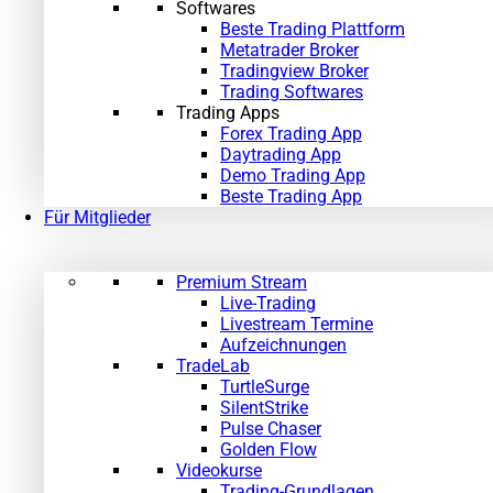
Softwares
Beste Trading Plattform
Metatrader Broker
Tradingview Broker
Trading Softwares
Trading Apps
Forex Trading App
Daytrading App
Demo Trading App
Beste Trading App
Für Mitglieder
Premium Stream
Live-Trading
Livestream Termine
Aufzeichnungen
TradeLab
TurtleSurge
SilentStrike
Pulse Chaser
Golden Flow
Videokurse
Trading-Grundlagen