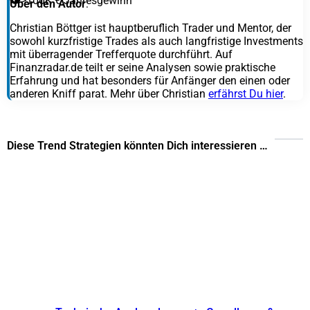
>100K € Jahresgewinn
Über den Autor
:
Christian Böttger ist hauptberuflich Trader und Mentor, der
sowohl kurzfristige Trades als auch langfristige Investments
mit überragender Trefferquote durchführt. Auf
Finanzradar.de teilt er seine Analysen sowie praktische
Erfahrung und hat besonders für Anfänger den einen oder
anderen Kniff parat. Mehr über Christian
erfährst Du hier
.
Diese Trend Strategien könnten Dich interessieren …