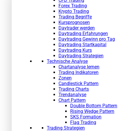
CFD Trading
Forex Trading
Krypto Trading
Trading Begriffe
Kursprognosen
Daytrader werden
Daytrading Erfahrungen
Daytrading Gewinn pro Tag
Daytrading Startkapital
Daytrading Kurs
Daytrading Strategien
Technische Analyse
Chartanalyse lernen
Trading Indikatoren
Zonen
Candlestick Pattern
Trading Charts
Trendanalyse
Chart Pattern
Double Bottom Pattern
Rising Wedge Pattern
SKS Formation
Flag Trading
Trading Strategien