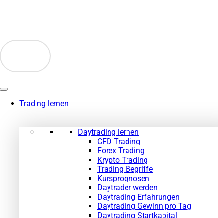
Zum
Inhalt
springen
Trading lernen
Daytrading lernen
CFD Trading
Forex Trading
Krypto Trading
Trading Begriffe
Kursprognosen
Daytrader werden
Daytrading Erfahrungen
Daytrading Gewinn pro Tag
Daytrading Startkapital