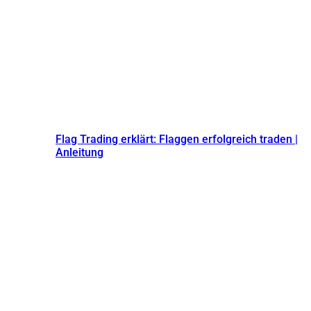
Flag Trading erklärt: Flaggen erfolgreich traden |
Anleitung