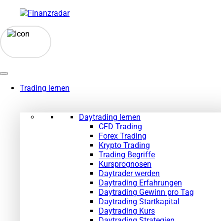
Zum
Inhalt
springen
Trading lernen
Daytrading lernen
CFD Trading
Forex Trading
Krypto Trading
Trading Begriffe
Kursprognosen
Daytrader werden
Daytrading Erfahrungen
Daytrading Gewinn pro Tag
Daytrading Startkapital
Daytrading Kurs
Daytrading Strategien