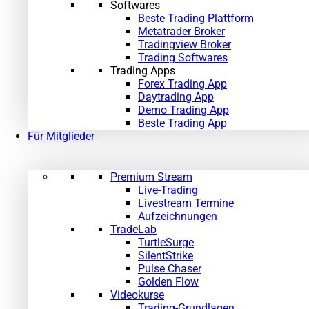
Softwares
Beste Trading Plattform
Metatrader Broker
Tradingview Broker
Trading Softwares
Trading Apps
Forex Trading App
Daytrading App
Demo Trading App
Beste Trading App
Für Mitglieder
Premium Stream
Live-Trading
Livestream Termine
Aufzeichnungen
TradeLab
TurtleSurge
SilentStrike
Pulse Chaser
Golden Flow
Videokurse
Trading-Grundlagen