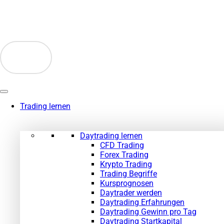
Zum
Inhalt
springen
Trading lernen
Daytrading lernen
CFD Trading
Forex Trading
Krypto Trading
Trading Begriffe
Kursprognosen
Daytrader werden
Daytrading Erfahrungen
Daytrading Gewinn pro Tag
Daytrading Startkapital