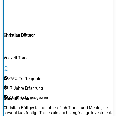
Christian Böttger
Vollzeit-Trader
>75% Trefferquote
+7 Jahre Erfahrung
>100K € Jahresgewinn
Über den Autor
:
Christian Böttger ist hauptberuflich Trader und Mentor, der
sowohl kurzfristige Trades als auch langfristige Investments