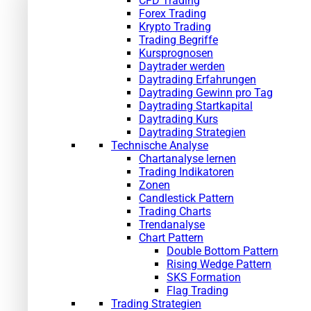
CFD Trading
Forex Trading
Krypto Trading
Trading Begriffe
Kursprognosen
Daytrader werden
Daytrading Erfahrungen
Daytrading Gewinn pro Tag
Daytrading Startkapital
Daytrading Kurs
Daytrading Strategien
Technische Analyse
Chartanalyse lernen
Trading Indikatoren
Zonen
Candlestick Pattern
Trading Charts
Trendanalyse
Chart Pattern
Double Bottom Pattern
Rising Wedge Pattern
SKS Formation
Flag Trading
Trading Strategien