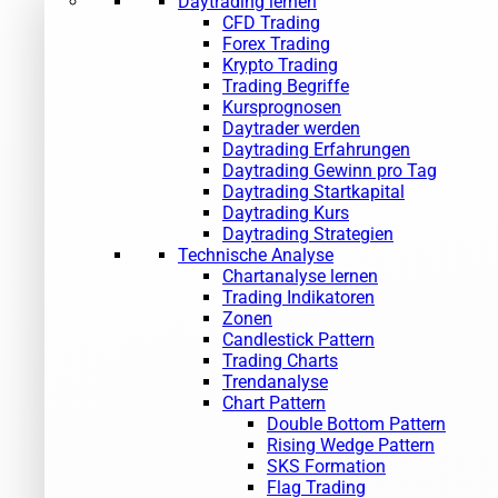
Daytrading lernen
CFD Trading
Forex Trading
Krypto Trading
Trading Begriffe
Kursprognosen
Daytrader werden
Daytrading Erfahrungen
Daytrading Gewinn pro Tag
Daytrading Startkapital
Daytrading Kurs
Daytrading Strategien
Technische Analyse
Chartanalyse lernen
Trading Indikatoren
Zonen
Candlestick Pattern
Trading Charts
Trendanalyse
Chart Pattern
Double Bottom Pattern
Rising Wedge Pattern
SKS Formation
Flag Trading