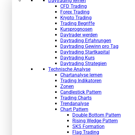
Daytrading lernen
CFD Trading
Forex Trading
Krypto Trading
Trading Begriffe
Kursprognosen
Daytrader werden
Daytrading Erfahrungen
Daytrading Gewinn pro Tag
Daytrading Startkapital
Daytrading Kurs
Daytrading Strategien
Technische Analyse
Chartanalyse lernen
Trading Indikatoren
Zonen
Candlestick Pattern
Trading Charts
Trendanalyse
Chart Pattern
Double Bottom Pattern
Rising Wedge Pattern
SKS Formation
Flag Trading