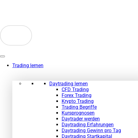
Zum
Inhalt
springen
Trading lernen
Daytrading lernen
CFD Trading
Forex Trading
Krypto Trading
Trading Begriffe
Kursprognosen
Daytrader werden
Daytrading Erfahrungen
Daytrading Gewinn pro Tag
Daytrading Startkapital