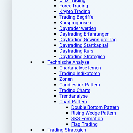
CFD Trading
Forex Trading
Krypto Trading
Trading Begriffe
Kursprognosen
Daytrader werden
Daytrading Erfahrungen
Daytrading Gewinn pro Tag
Daytrading Startkapital
Daytrading Kurs
Daytrading Strategien
Technische Analyse
Chartanalyse lernen
Trading Indikatoren
Zonen
Candlestick Pattern
Trading Charts
Trendanalyse
Chart Pattern
Double Bottom Pattern
Rising Wedge Pattern
SKS Formation
Flag Trading
Trading Strategien