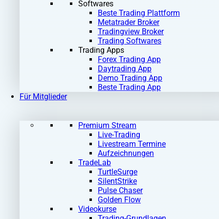
Softwares
Beste Trading Plattform
Metatrader Broker
Tradingview Broker
Trading Softwares
Trading Apps
Forex Trading App
Daytrading App
Demo Trading App
Beste Trading App
Für Mitglieder
Premium Stream
Live-Trading
Livestream Termine
Aufzeichnungen
TradeLab
TurtleSurge
SilentStrike
Pulse Chaser
Golden Flow
Videokurse
Trading-Grundlagen