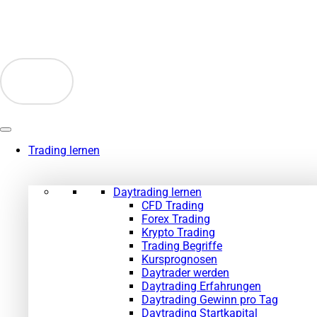
Zum
Inhalt
springen
Trading lernen
Daytrading lernen
CFD Trading
Forex Trading
Krypto Trading
Trading Begriffe
Kursprognosen
Daytrader werden
Daytrading Erfahrungen
Daytrading Gewinn pro Tag
Daytrading Startkapital