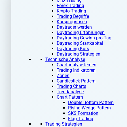
CFD Trading
Forex Trading
Krypto Trading
Trading Begriffe
Kursprognosen
Daytrader werden
Daytrading Erfahrungen
Daytrading Gewinn pro Tag
Daytrading Startkapital
Daytrading Kurs
Daytrading Strategien
Technische Analyse
Chartanalyse lernen
Trading Indikatoren
Zonen
Candlestick Pattern
Trading Charts
Trendanalyse
Chart Pattern
Double Bottom Pattern
Rising Wedge Pattern
SKS Formation
Flag Trading
Trading Strategien