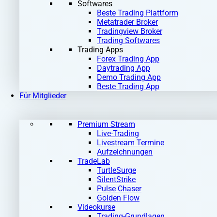
Softwares
Beste Trading Plattform
Metatrader Broker
Tradingview Broker
Trading Softwares
Trading Apps
Forex Trading App
Daytrading App
Demo Trading App
Beste Trading App
Für Mitglieder
Premium Stream
Live-Trading
Livestream Termine
Aufzeichnungen
TradeLab
TurtleSurge
SilentStrike
Pulse Chaser
Golden Flow
Videokurse
Trading-Grundlagen