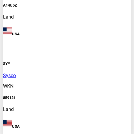
A14U5Z
Land
USA
SYY
Sysco
WKN
859121
Land
USA