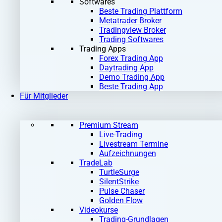
Softwares
Beste Trading Plattform
Metatrader Broker
Tradingview Broker
Trading Softwares
Trading Apps
Forex Trading App
Daytrading App
Demo Trading App
Beste Trading App
Für Mitglieder
Premium Stream
Live-Trading
Livestream Termine
Aufzeichnungen
TradeLab
TurtleSurge
SilentStrike
Pulse Chaser
Golden Flow
Videokurse
Trading-Grundlagen