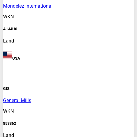
Mondelez International
WKN
A1J4U0
Land
USA
GIS
General Mills
WKN
853862
Land