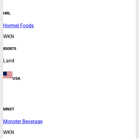
HRL
Hormel Foods
WKN
850875
Land
USA
MNST
Monster Beverage
WKN