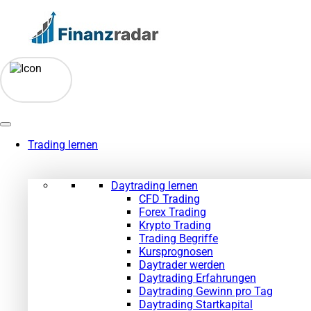
Zum
Inhalt
springen
Trading lernen
Daytrading lernen
CFD Trading
Forex Trading
Krypto Trading
Trading Begriffe
Kursprognosen
Daytrader werden
Daytrading Erfahrungen
Daytrading Gewinn pro Tag
Daytrading Startkapital