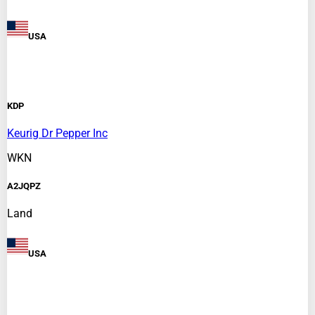
USA
KDP
Keurig Dr Pepper Inc
WKN
A2JQPZ
Land
USA