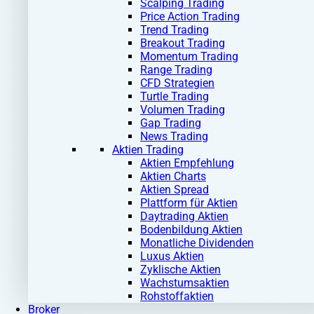
Scalping Trading
Price Action Trading
Trend Trading
Breakout Trading
Momentum Trading
Range Trading
CFD Strategien
Turtle Trading
Volumen Trading
Gap Trading
News Trading
Aktien Trading
Aktien Empfehlung
Aktien Charts
Aktien Spread
Plattform für Aktien
Daytrading Aktien
Bodenbildung Aktien
Monatliche Dividenden
Luxus Aktien
Zyklische Aktien
Wachstumsaktien
Rohstoffaktien
Broker